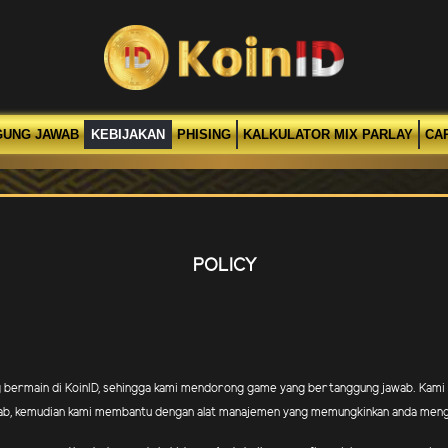
GUNG JAWAB
KEBIJAKAN
PHISING
KALKULATOR MIX PARLAY
CA
POLICY
g bermain di KoinID, sehingga kami mendorong game yang bertanggung jawab. Kami
b, kemudian kami membantu dengan alat manajemen yang memungkinkan anda menga