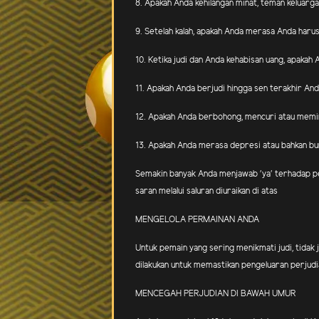
8. Apakah Anda kehilangan minat, teman keluarga
9. Setelah kalah, apakah Anda merasa Anda ha
10. Ketika judi dan Anda kehabisan uang, apakah
11. Apakah Anda berjudi hingga sen terakhir And
12. Apakah Anda berbohong, mencuri atau memin
13. Apakah Anda merasa depresi atau bahkan bun
Semakin banyak Anda menjawab 'ya' terhadap pe
saran melalui saluran diuraikan di atas
MENGELOLA PERMAINAN ANDA
Untuk pemain yang sering menikmati judi, tida
dilakukan untuk memastikan pengeluaran perjudi
MENCEGAH PERJUDIAN DI BAWAH UMUR