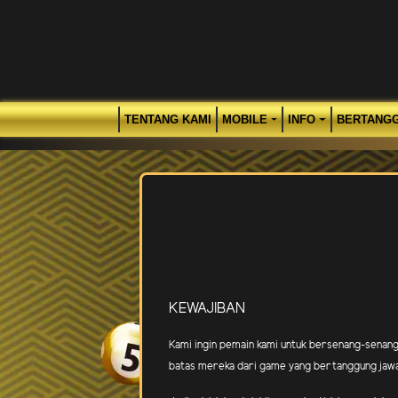
TENTANG KAMI
MOBILE
INFO
BERTANG
KEWAJIBAN
Kami ingin pemain kami untuk bersenang-senan
batas mereka dari game yang bertanggung jawa