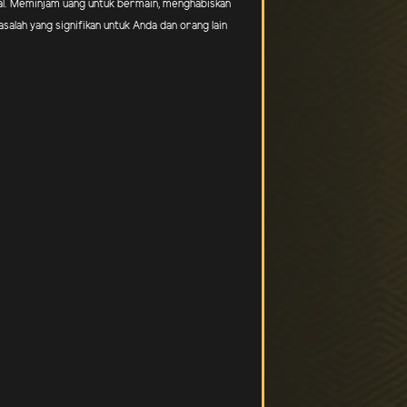
al. Meminjam uang untuk bermain, menghabiskan
salah yang signifikan untuk Anda dan orang lain