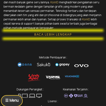
dan masih banyak game seru lainnya.
KoinID
menghadirkan pengalaman seru
bermain kedalam game dengan tampilan grafik yang modern yang akan
menambah keseruan sensasi permainan. Teknologi terbaru dan terdepan
dikerjakan oleh tim yang ahli dan profesional di bidangnya yang akan menjamin
permainan lebih aman dan nyaman. Setiap proses transaksi di
KoinID
lebih
cepat karena di support banyak pilihan bank swasta terbaik juga berbagai
pilihan metode pembayaran terpopuler.
BACA LEBIH LENGKAP
Metode Pembayaran :
Dukungan Perangkat :
Keamanan Terjamin :
☰ Menu
Lisensi :