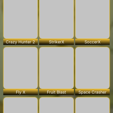
Crazy Hunter 2
StrikerX
SoccerX
Fly X
Fruit Blast
Space Crasher