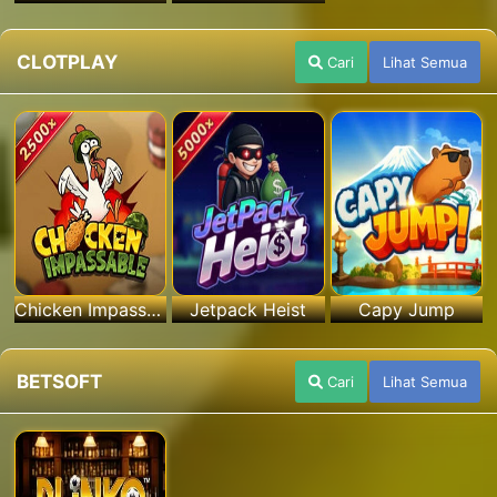
CLOTPLAY
Cari
Lihat Semua
Chicken Impassable
Jetpack Heist
Capy Jump
BETSOFT
Cari
Lihat Semua