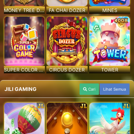
MONEY TREE DOZER
FA CHAI DOZER
MINES
SUPER COLOR GAME
CIRCUS DOZER
TOWER
JILI GAMING
Cari
Lihat Semua