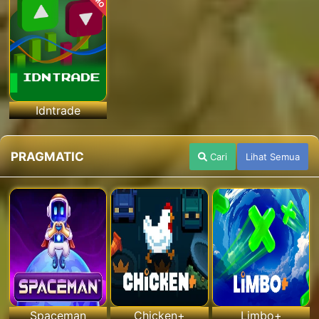
Idntrade
PRAGMATIC
Cari
Lihat Semua
Spaceman
Chicken+
Limbo+