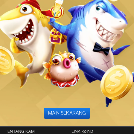
MAIN SEKARANG
TENTANG KAMI
LINK KoinID